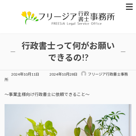
コ
ナ
ン
ビ
テ
ゲ
ン
ー
ツ
シ
へ
ョ
ス
ン
行政書士って何がお願い
キ
に
ッ
移
できるの!?
プ
動
最
2024年10月11日
2024年10月28日
フリージア行政書士事務
終
所
更
新
～事業主様向け行政書士に依頼できること～
日
時
: